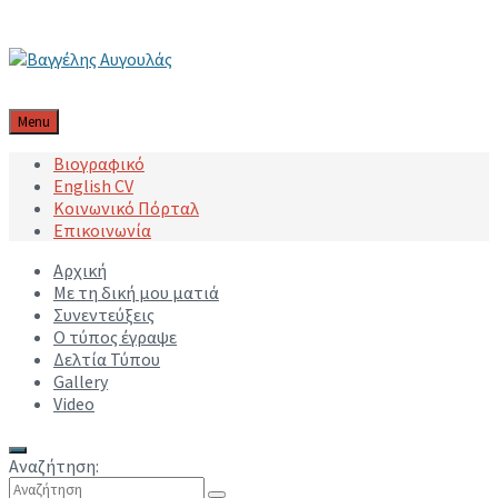
Μετάβαση στο περιεχόμενο
Μετάβαση στην κύρια πλοήγηση
Μετάβαση στο υποσέλιδο
Menu
Βιογραφικό
English CV
Κοινωνικό Πόρταλ
Επικοινωνία
Αρχική
Με τη δική μου ματιά
Συνεντεύξεις
Ο τύπος έγραψε
Δελτία Τύπου
Gallery
Video
Αναζήτηση: