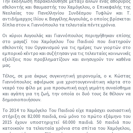
Την εκδήλωση παρακολούθησε μεταξύ άλλων ένας αθόρυβος
εθελοντής και θαυμαστής του Χαμόγελου, ο Επικεφαλής της
Νεολαίας του Πανελληνίου Συνδέσμου Τυφλών και Τ.
αντιδήμαρχος Ιλίου κ. Βαγγέλης Αυγουλάς, ο οποίος βρίσκεται
δίπλα στον κ. Γιαννόπουλο τα τελευταία πέντε χρόνια.
Οι κύριοι Αυγουλάς και Γιαννόπουλος περιηγήθηκαν επίσης
στο μαγαζί του Χαμόγελου Του Παιδιού που διατηρούν
εθελοντές του Οργανισμού για τις ημέρες των γιορτών στο
εμπορικό κέντρο και συζήτησαν για τις τελευταίες κοινωνικές
εξελίξεις που προβληματίζουν και ανησυχούν τον καθένα
μας.
Τέλος, σε μια άκρως συγκινητική χειρονομία, ο κ. Κώστας
Γιαννόπουλος αφιέρωσε μια χριστουγεννιάτικη κάρτα στο
νεαρό του φίλο με μια προσωπική ευχή γεμάτη συναίσθημα
και αγάπη για τη ζωή, την οποία οι δυό τους δε θέλουν να
δημοσιοποιήσουν.
Το 2014 το Χαμόγελο Του Παιδιού είχε παράσχει ουσιαστική
στήριξη σε 82.000 παιδιά, ενώ μόνο το πρώτο εξάμηνο του
2015 έχουν υποστηριχτεί 60.000 παιδιά. 50 παιδιά που
κατοικούν τα τελευταία χρόνια στα σπίτια του Χαμόγελου,