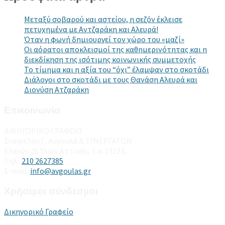
Μεταξύ σοβαρού και αστείου, η σεζόν έκλεισε
πετυχημένα με Αντζαράκη και Αλευρά!
Όταν η φωνή δημιουργεί τον χώρο του «μαζί»
Οι αόρατοι αποκλεισμοί της καθημερινότητας και η
διεκδίκηση της ισότιμης κοινωνικής συμμετοχής
Το τίμημα και η αξία του “όχι” έλαμψαν στο σκοτάδι
Διάλογοι στο σκοτάδι με τους Θανάση Αλευρά και
Διονύση Ατζαράκη
Επικοινωνία
ΔΙΚΗΓΟΡΙΚΟ ΓΡΑΦΕΙΟ
Ευαγγέλου Γ. Αυγουλά & ΣΥΝΕΡΓΑΤΩΝ
Ελαιών 25 Ίλιον Αττικής, τ.κ. 13123,
Τηλ.:
210 2627385
E-mail:
info@avgoulas.gr
Χρήσιμοι σύνδεσμοι
Δικηγορικό Γραφείο