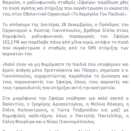
Μαρούσι, ο ραδιοφωνικός σταθμός «Σφαίρα» παρέδωσε χθες
το ποσό αγάπης και στήριξης που συγκέντρωσαν οι ακροατές
του, στον Εθελοντικό Οργανισμό «Το Χαμόγελο Του Παιδιού».
Το απόγευμα της Δευτέρας 28 Δεκεμβρίου, ο Πρόεδρος του
Οργανισμού κ. Κώστας Γιαννόπουλος, βρέθηκε δίπλα στους
δημοφιλείς ραδιοφωνικούς παραγωγούς του Σφαίρα
102,2 FM και παρέλαβε πάνω από χίλια ευρώ, ατόφιο το ποσό
που συγκέντρωσε ο σταθμός από τα SMS στήριξης των
ακροατών του.
«Καλό είναι να μη θυμόμαστε τα παιδιά που υποφέρουν και
έχουν ανάγκη μόνο Χριστούγεννα και Πάσχα», σημείωσε ο κ.
Γιαννόπουλος, ευχαριστώντας παράλληλα τη Διοίκηση και
τους παρουσιαστές του Σφαίρα, όλους τους ακροατές και
τους τραγουδιστές που στήριξαν αυτή την εκστρατεία.
Στα μικρόφωνα του Σφαίρα ενώθηκαν για καλό σκοπό ο
Βαλεντίνο, ο Γρηγόρης Αρναούτογλου, η Μελίνα Κόκορη, η
Ελένη Κολοκοτρώνη, η Γιώτα Τσιβρικίδου κ.α. μαζί με
δημοφιλείς καλλιτέχνες όπως ο Παντελής Παντελίδης, η
Ελένη Φουρέιρα και ο Νίκος Οικονομόπουλος.