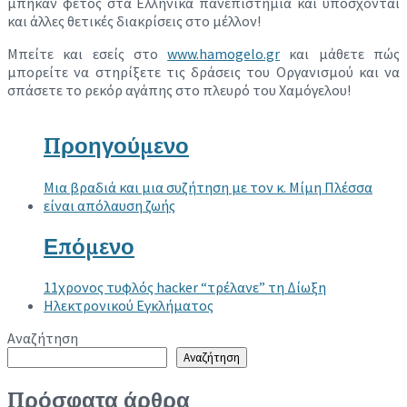
μπήκαν φέτος στα Ελληνικά πανεπιστήμια και υπόσχονται
και άλλες θετικές διακρίσεις στο μέλλον!
Μπείτε και εσείς στο
www.hamogelo.gr
και μάθετε πώς
μπορείτε να στηρίξετε τις δράσεις του Οργανισμού και να
σπάσετε το ρεκόρ αγάπης στο πλευρό του Χαμόγελου!
Προηγούμενο
Μια βραδιά και μια συζήτηση με τον κ. Μίμη Πλέσσα
είναι απόλαυση ζωής
Επόμενο
11χρονος τυφλός hacker “τρέλανε” τη Δίωξη
Ηλεκτρονικού Εγκλήματος
Αναζήτηση
Αναζήτηση
Πρόσφατα άρθρα