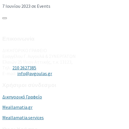
7 Ιουνίου 2023
σε Events
Επικοινωνία
ΔΙΚΗΓΟΡΙΚΟ ΓΡΑΦΕΙΟ
Ευαγγέλου Γ. Αυγουλά & ΣΥΝΕΡΓΑΤΩΝ
Ελαιών 25 Ίλιον Αττικής, τ.κ. 13123,
Τηλ.:
210 2627385
E-mail:
info@avgoulas.gr
Χρήσιμοι σύνδεσμοι
Δικηγορικό Γραφείο
Meallamatia.gr
Meallamatia.services