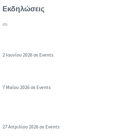
Εκδηλώσεις
Διάλογοι στο σκοτάδι με τους Θανάση Αλευρά
και Διονύση Ατζαράκη
2 Ιουνίου 2026
σε Events
Διάλογοι στο σκοτάδι με τη Μάρθα Φριντζήλα &
τη Μαρία Παπαγεωργίου
7 Μαΐου 2026
σε Events
Διάλογοι στο Σκοτάδι με τον Γιάννη Κότσιρα,
την Άννα Μαρία Παπαχαραλάμπους και την
Εβελίνα Παπούλια
27 Απριλίου 2026
σε Events