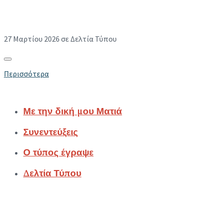
Ακούστηκαν Καθαρές οι «Φωνές στο Σκοτάδι»
στο Ίδρυμα Μιχάλης Κακογιάννης
27 Μαρτίου 2026
σε Δελτία Τύπου
Περισσότερα
Sitemap
Με την δική μου Ματιά
Συνεντεύξεις
Ο τύπος έγραψε
Δελτία Τύπου