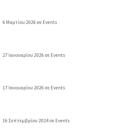
Διάλογοι στο σκοτάδι με τη Λίνα
Νικολακοπούλου & τον Μίλτο Πασχαλίδη
6 Μαρτίου 2026
σε Events
Φωνές στο σκοτάδι με τις Νατάσα Γιάμαλη &
Νατάσσα Μποφίλιου
27 Ιανουαρίου 2026
σε Events
Διάλογοι στο σκοτάδι με τους Πυγμαλίωνα
Δαδακαρίδη & Αριστοτέλη Ρήγα
17 Ιανουαρίου 2026
σε Events
Ομιλία στο σκοτάδι με τον Στέφανο Ξενάκη, τον
Απόστολο Κουμαρίνο & τον Βαγγέλη Αυγουλά
16 Σεπτεμβρίου 2024
σε Events
Ποιητική Βραδιά “Σκιές Ανάμεσα σε Νότες”