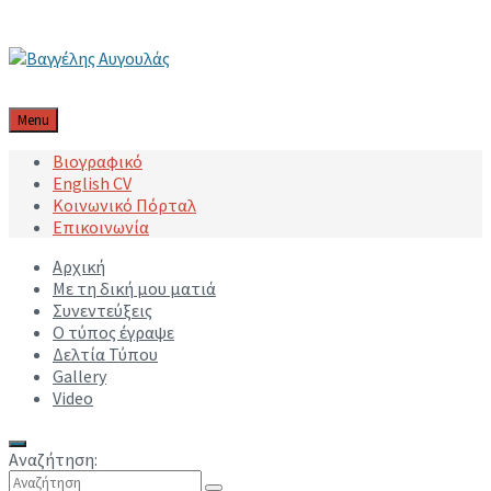
Μετάβαση στο περιεχόμενο
Μετάβαση στην κύρια πλοήγηση
Μετάβαση στο υποσέλιδο
Menu
Βιογραφικό
English CV
Κοινωνικό Πόρταλ
Επικοινωνία
Αρχική
Με τη δική μου ματιά
Συνεντεύξεις
Ο τύπος έγραψε
Δελτία Τύπου
Gallery
Video
Αναζήτηση: