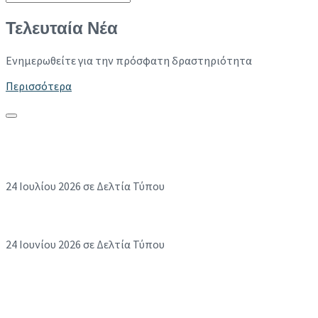
Collapse search
Τελευταία Νέα
Ενημερωθείτε για την πρόσφατη δραστηριότητα
Περισσότερα
Μεταξύ σοβαρού και αστείου, η σεζόν έκλεισε
πετυχημένα με Αντζαράκη και Αλευρά!
24 Ιουλίου 2026
σε Δελτία Τύπου
Όταν η φωνή δημιουργεί τον χώρο του «μαζί»
24 Ιουνίου 2026
σε Δελτία Τύπου
Οι αόρατοι αποκλεισμοί της καθημερινότητας
και η διεκδίκηση της ισότιμης κοινωνικής
συμμετοχής