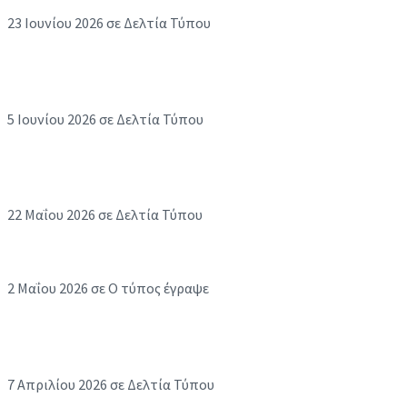
23 Ιουνίου 2026
σε Δελτία Τύπου
Το τίμημα και η αξία του "όχι" έλαμψαν στο
σκοτάδι
5 Ιουνίου 2026
σε Δελτία Τύπου
Η δημιουργία κόντρα στο ρεύμα αναδείχθηκε
στον τρίτο “Διάλογο στο Σκοτάδι”!
22 Μαΐου 2026
σε Δελτία Τύπου
Στο σκοτάδι που μας έφερε πιο κοντά
2 Μαΐου 2026
σε Ο τύπος έγραψε
STAR FORUM 2026: Όταν μια ευχή νικά το “Δεν
Μπορώ”
7 Απριλίου 2026
σε Δελτία Τύπου