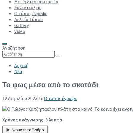
Με τη δική μου ματιά
Συνεντεύξεις
Ο τύπος έγραψε
Δελτία Τύπου
Gallery
Video
Αναζήτηση:
Collapse search
Αρχική
Νέα
Το φως μέσα από το σκοτάδι
12 Απριλίου 2023
Σε
Ο τύπος έγραψε
Χρόνος ανάγνωσης:
3
λεπτά
Ακούστε το Άρθρο