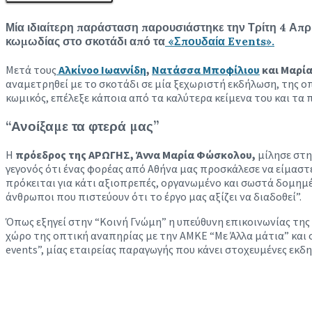
Μία ιδιαίτερη παράσταση παρουσιάστηκε την Τρίτη 4 Απρι
κωμωδίας στο σκοτάδι από τα
«Σπουδαία Events».
Μετά τους
Αλκίνοο Ιωαννίδη
,
Νατάσσα Μποφίλιου
και Μαρί
αναμετρηθεί με το σκοτάδι σε μία ξεχωριστή εκδήλωση, της
κωμικός, επέλεξε κάποια από τα καλύτερα κείμενα του και τ
“Ανοίξαμε τα φτερά μας”
Η
πρόεδρος της ΑΡΩΓΗΣ, Άννα Μαρία Φώσκολου,
μίλησε στη
γεγονός ότι ένας φορέας από Αθήνα μας προσκάλεσε να είμαστε
πρόκειται για κάτι αξιοπρεπές, οργανωμένο και σωστά δομημέ
άνθρωποι που πιστεύουν ότι το έργο μας αξίζει να διαδοθεί”.
Όπως εξηγεί στην “Κοινή Γνώμη” η υπεύθυνη επικοινωνίας τη
χώρο της οπτική αναπηρίας με την ΑΜΚΕ “Με Άλλα μάτια” και
events”, μίας εταιρείας παραγωγής που κάνει στοχευμένες εκδ