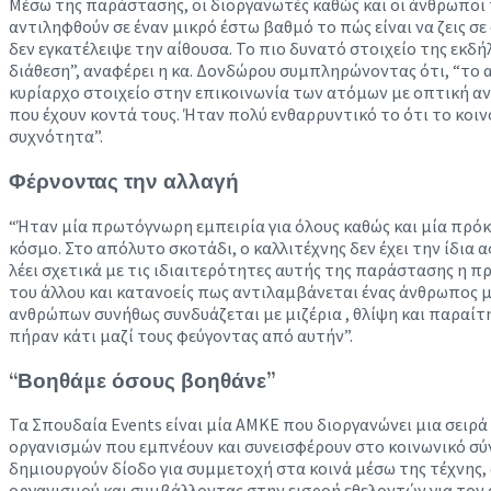
Μέσω της παράστασης, οι διοργανωτές καθώς και οι άνθρωποι
αντιληφθούν σε έναν μικρό έστω βαθμό το πώς είναι να ζεις σ
δεν εγκατέλειψε την αίθουσα. Το πιο δυνατό στοιχείο της εκ
διάθεση”, αναφέρει η κα. Δονδώρου συμπληρώνοντας ότι, “το 
κυρίαρχο στοιχείο στην επικοινωνία των ατόμων με οπτική αν
που έχουν κοντά τους. Ήταν πολύ ενθαρρυντικό το ότι το κοιν
συχνότητα”.
Φέρνοντας την αλλαγή
“Ήταν μία πρωτόγνωρη εμπειρία για όλους καθώς και μία πρόκλ
κόσμο. Στο απόλυτο σκοτάδι, ο καλλιτέχνης δεν έχει την ίδια
λέει σχετικά με τις ιδιαιτερότητες αυτής της παράστασης η πρ
του άλλου και κατανοείς πως αντιλαμβάνεται ένας άνθρωπος 
ανθρώπων συνήθως συνδυάζεται με μιζέρια , θλίψη και παραίτ
πήραν κάτι μαζί τους φεύγοντας από αυτήν”.
“Βοηθάμε όσους βοηθάνε”
Τα Σπουδαία Events είναι μία ΑΜΚΕ που διοργανώνει μια σειρ
οργανισμών που εμπνέουν και συνεισφέρουν στο κοινωνικό σύν
δημιουργούν δίοδο για συμμετοχή στα κοινά μέσω της τέχνης
οργανισμού και συμβάλλοντας στην εισροή εθελοντών για τον 