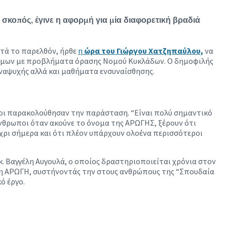
σκοπός, έγινε η αφορμή για μία διαφορετική βραδιά
ατά το παρελθόν, ήρθε
η
ώρα του Γιώργου Χατζηπαύλου,
να
Ατόμων με προβλήματα όρασης Νομού Κυκλάδων. Ο δημοφιλής
αναψυχής αλλά και μαθήματα ενσυναίσθησης.
όσοι παρακολούθησαν την παράσταση. “Είναι πολύ σημαντικό
άνθρωποι όταν ακούνε το όνομα της ΑΡΩΓΗΣ, ξέρουν ότι
χρι σήμερα και ότι πλέον υπάρχουν ολοένα περισσότεροι
. Βαγγέλη Αυγουλά, ο οποίος δραστηριοποιείται χρόνια στον
ι η ΑΡΩΓΗ, συστήνοντάς την στους ανθρώπους της “Σπουδαία
ό έργο.