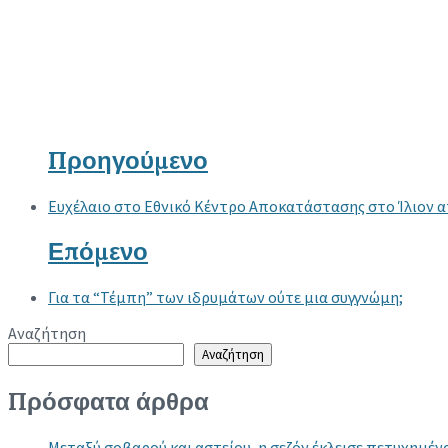
Προηγούμενο
Ευχέλαιο στο Εθνικό Κέντρο Αποκατάστασης στο Ίλιον 
Επόμενο
Για τα “Τέμπη” των ιδρυμάτων ούτε μια συγγνώμη;
Αναζήτηση
Αναζήτηση
Πρόσφατα άρθρα
Μεταξύ σοβαρού και αστείου, η σεζόν έκλεισε πετυχημένα