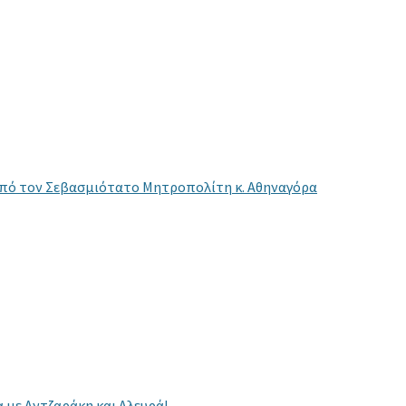
από τον Σεβασμιότατο Μητροπολίτη κ. Αθηναγόρα
 με Αντζαράκη και Αλευρά!