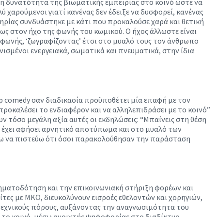
η δυνατότητα της βιωματικής εμπειρίας στο κοινό ώστε να
ύ χαρούμενοι γιατί κανένας δεν έδειξε να δυσφορεί, κανένας
πηρίας συνδυάστηκε με κάτι που προκαλούσε χαρά και θετική
ως στον ήχο της φωνής του κωμικού. Ο ήχος άλλωστε είναι
 φωνής, ‘ζωγραφίζοντας’ έτσι στο μυαλό τους τον άνθρωπο
ισμένοι ενεργειακά, σωματικά και πνευματικά, στην ίδια
 up comedy σαν διαδικασία προϋποθέτει μία επαφή με τον
προκαλέσει το ενδιαφέρον και να αλληλεπιδράσει με το κοινό”
υν τόσο μεγάλη αξία αυτές οι εκδηλώσεις: “Μπαίνεις στη θέση
η έχει αφήσει αρνητικό αποτύπωμα και στο μυαλό των
έλω να πιστεύω ότι όσοι παρακολούθησαν την παράσταση
χρηματοδότηση και την επικοινωνιακή στήριξη φορέων και
τες με ΜΚΟ, διευκολύνουν εισροές εθελοντών και χορηγιών,
οτεχνικούς πόρους, αυξάνοντας την αναγνωσιμότητα του
 το κοινό, μέσω ανοιχτής ψηφοφορίας στο διαδίκτυο.