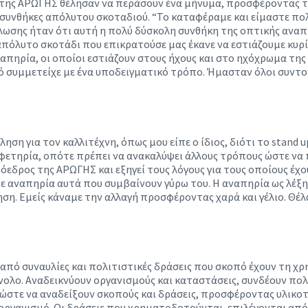
 της ΑΡΩΓΗΣ θέλησαν να περάσουν ένα μήνυμα, προσφέροντας τ
ε συνθήκες απόλυτου σκοταδιού. “Το καταφέραμε και είμαστε πολ
δήλωσης ήταν ότι αυτή η πολύ δύσκολη συνθήκη της οπτικής ανα
απόλυτο σκοτάδι που επικρατούσε μας έκανε να εστιάζουμε κυρί
απηρία, οι οποίοι εστιάζουν στους ήχους και στο ηχόχρωμα της
ό συμμετείχε με ένα υποδειγματικό τρόπο. Ήμασταν όλοι συντον
ηση για τον καλλιτέχνη, όπως μου είπε ο ίδιος, διότι το stand
 αφετηρία, οπότε πρέπει να ανακαλύψει άλλους τρόπους ώστε να 
όεδρος της ΑΡΩΓΗΣ και εξηγεί τους λόγους για τους οποίους έχο
με αναπηρία αυτά που συμβαίνουν γύρω του. Η αναπηρία ως λέξ
ηση. Εμείς κάναμε την αλλαγή προσφέροντας χαρά και γέλιο. Θ
ά από συναυλίες και πολιτιστικές δράσεις που σκοπό έχουν τη 
ολο. Αναδεικνύουν οργανισμούς και καταστάσεις, συνδέουν πολί
, ώστε να αναδείξουν σκοπούς και δράσεις, προσφέροντας υλικ
οργανισμό. Οι δράσεις που χρηματοδοτούνται, επιλέγονται από