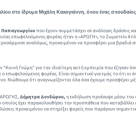
λίου στο ίδρυμα Μιχάλη Κακογιάννη, όπου ένας σπουδαίος 
α Παπαγεωργίου
που έχουν συμμετάσχει σε ανάλογες δράσεις κ
 οποίας επωφελούμενος φορέας ήταν η «ΑΡΩΓΗ», το Σωματείο 
α προσάρμοσε αναλόγως, προκειμένου να προσφέρει μια βραδιά 
ν “Κοινή Γνώμη” για την ιδιαίτερη αυτή εμπειρία που έζησαν 
 ο επωφελούμενος φορέας. Είναι σημαντικό για εμάς το ότι οι 
νο. Νιώθουμε ότι αναγνωρίζονται όλα όσα έχουμε προσφέρει μέ
ς ΑΡΩΓΗΣ,
Δήμητρα Δονδώρου,
η εκδήλωση προέκυψε μέσω του κ
 ο οποίος έχει παρακολουθήσει την προσπάθεια που καταβάλλε
ηλώσεις προκειμένου να στηρίξει φορείς που παράγουν σημαντικ