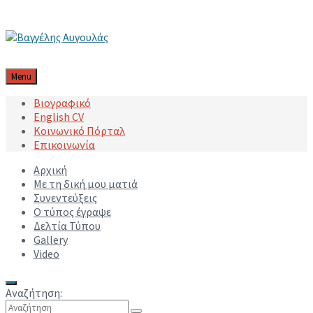
Μετάβαση στο περιεχόμενο
Μετάβαση στην κύρια πλοήγηση
Μετάβαση στο υποσέλιδο
Menu
Βιογραφικό
English CV
Κοινωνικό Πόρταλ
Επικοινωνία
Αρχική
Με τη δική μου ματιά
Συνεντεύξεις
Ο τύπος έγραψε
Δελτία Τύπου
Gallery
Video
Αναζήτηση: