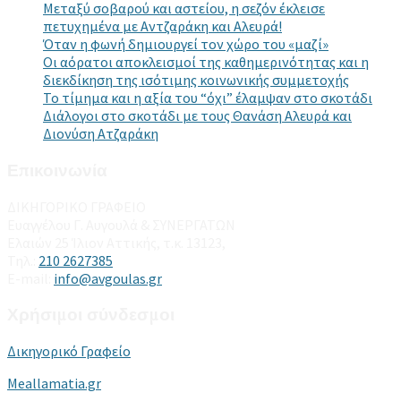
Μεταξύ σοβαρού και αστείου, η σεζόν έκλεισε
πετυχημένα με Αντζαράκη και Αλευρά!
Όταν η φωνή δημιουργεί τον χώρο του «μαζί»
Οι αόρατοι αποκλεισμοί της καθημερινότητας και η
διεκδίκηση της ισότιμης κοινωνικής συμμετοχής
Το τίμημα και η αξία του “όχι” έλαμψαν στο σκοτάδι
Διάλογοι στο σκοτάδι με τους Θανάση Αλευρά και
Διονύση Ατζαράκη
Επικοινωνία
ΔΙΚΗΓΟΡΙΚΟ ΓΡΑΦΕΙΟ
Ευαγγέλου Γ. Αυγουλά & ΣΥΝΕΡΓΑΤΩΝ
Ελαιών 25 Ίλιον Αττικής, τ.κ. 13123,
Τηλ.:
210 2627385
E-mail:
info@avgoulas.gr
Χρήσιμοι σύνδεσμοι
Δικηγορικό Γραφείο
Meallamatia.gr