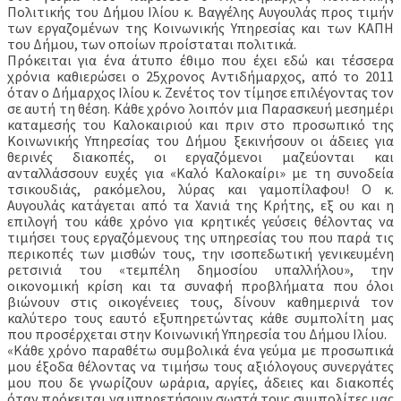
Πολιτικής του Δήμου Ιλίου κ. Βαγγέλης Αυγουλάς προς τιμήν
των εργαζομένων της Κοινωνικής Υπηρεσίας και των ΚΑΠΗ
του Δήμου, των οποίων προίσταται πολιτικά.
Πρόκειται για ένα άτυπο έθιμο που έχει εδώ και τέσσερα
χρόνια καθιερώσει ο 25χρονος Αντιδήμαρχος, από το 2011
όταν ο Δήμαρχος Ιλίου κ. Ζενέτος τον τίμησε επιλέγοντας τον
σε αυτή τη θέση. Κάθε χρόνο λοιπόν μια Παρασκευή μεσημέρι
καταμεσής του Καλοκαιριού και πριν στο προσωπικό της
Κοινωνικής Υπηρεσίας του Δήμου ξεκινήσουν οι άδειες για
θερινές διακοπές, οι εργαζόμενοι μαζεύονται και
ανταλλάσσουν ευχές για «Καλό Καλοκαίρι» με τη συνοδεία
τσικουδιάς, ρακόμελου, λύρας και γαμοπίλαφου! Ο κ.
Αυγουλάς κατάγεται από τα Χανιά της Κρήτης, εξ ου και η
επιλογή του κάθε χρόνο για κρητικές γεύσεις θέλοντας να
τιμήσει τους εργαζόμενους της υπηρεσίας του που παρά τις
περικοπές των μισθών τους, την ισοπεδωτική γενικευμένη
ρετσινιά του «τεμπέλη δημοσίου υπαλλήλου», την
οικονομική κρίση και τα συναφή προβλήματα που όλοι
βιώνουν στις οικογένειες τους, δίνουν καθημερινά τον
καλύτερο τους εαυτό εξυπηρετώντας κάθε συμπολίτη μας
που προσέρχεται στην Κοινωνική Υπηρεσία του Δήμου Ιλίου.
«Κάθε χρόνο παραθέτω συμβολικά ένα γεύμα με προσωπικά
μου έξοδα θέλοντας να τιμήσω τους αξιόλογους συνεργάτες
μου που δε γνωρίζουν ωράρια, αργίες, άδειες και διακοπές
όταν πρόκειται να υπηρετήσουν σωστά τους συμπολίτες μας