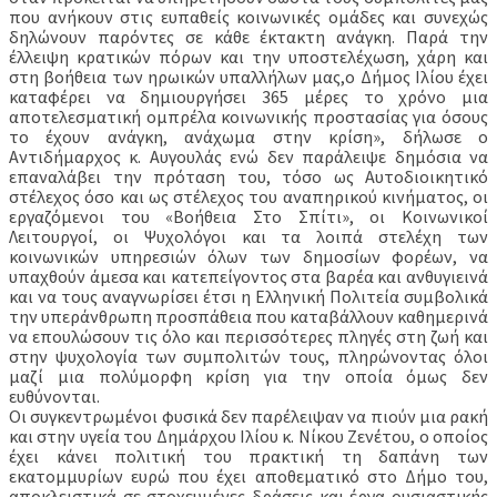
που ανήκουν στις ευπαθείς κοινωνικές ομάδες και συνεχώς
δηλώνουν παρόντες σε κάθε έκτακτη ανάγκη. Παρά την
έλλειψη κρατικών πόρων και την υποστελέχωση, χάρη και
στη βοήθεια των ηρωικών υπαλλήλων μας,ο Δήμος Ιλίου έχει
καταφέρει να δημιουργήσει 365 μέρες το χρόνο μια
αποτελεσματική ομπρέλα κοινωνικής προστασίας για όσους
το έχουν ανάγκη, ανάχωμα στην κρίση», δήλωσε ο
Αντιδήμαρχος κ. Αυγουλάς ενώ δεν παράλειψε δημόσια να
επαναλάβει την πρόταση του, τόσο ως Αυτοδιοικητικό
στέλεχος όσο και ως στέλεχος του αναπηρικού κινήματος, οι
εργαζόμενοι του «Βοήθεια Στο Σπίτι», οι Κοινωνικοί
Λειτουργοί, οι Ψυχολόγοι και τα λοιπά στελέχη των
κοινωνικών υπηρεσιών όλων των δημοσίων φορέων, να
υπαχθούν άμεσα και κατεπείγοντος στα βαρέα και ανθυγιεινά
και να τους αναγνωρίσει έτσι η Ελληνική Πολιτεία συμβολικά
την υπεράνθρωπη προσπάθεια που καταβάλλουν καθημερινά
να επουλώσουν τις όλο και περισσότερες πληγές στη ζωή και
στην ψυχολογία των συμπολιτών τους, πληρώνοντας όλοι
μαζί μια πολύμορφη κρίση για την οποία όμως δεν
ευθύνονται.
Οι συγκεντρωμένοι φυσικά δεν παρέλειψαν να πιούν μια ρακή
και στην υγεία του Δημάρχου Ιλίου κ. Νίκου Ζενέτου, ο οποίος
έχει κάνει πολιτική του πρακτική τη δαπάνη των
εκατομμυρίων ευρώ που έχει αποθεματικό στο Δήμο του,
αποκλειστικά σε στοχευμένες δράσεις και έργα ουσιαστικής