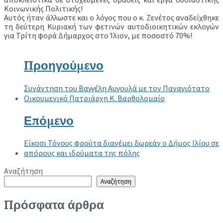
Κοινωνικής Πολιτικής!
Αυτός ήταν άλλωστε και ο λόγος που ο κ. Ζενέτος αναδείχθηκε
τη δεύτερη Κυριακή των φετινών αυτοδιοικητικών εκλογών
για Τρίτη φορά Δήμαρχος στο Ίλιον, με ποσοστό 70%!
Προηγούμενο
Συνάντηση του Βαγγέλη Αυγουλά με τον Παναγιότατο
Οικουμενικό Πατριάρχη Κ. Βαρθολομαίο
Επόμενο
Είκοσι Τόνους φρούτα διανέμει δωρεάν ο Δήμος Ιλίου σε
απόρους και ιδρύματα της πόλης
Αναζήτηση
Αναζήτηση
Πρόσφατα άρθρα