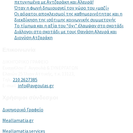
πετυχημένα με Αντζαράκη και Αλευρά!
Όταν η φωνή δημιουργεί τον χώρο του «μαζί»
Οι αόρατοι αποκλεισμοί της καθημερινότητας και η
διεκδίκηση της ισότιμης κοινωνικής συμμετοχής
Το τίμημα και η αξία του “όχι” έλαμψαν στο σκοτάδι
Διάλογοι στο σκοτάδι με τους Θανάση Αλευρά και
Διονύση Ατζαράκη
Επικοινωνία
ΔΙΚΗΓΟΡΙΚΟ ΓΡΑΦΕΙΟ
Ευαγγέλου Γ. Αυγουλά & ΣΥΝΕΡΓΑΤΩΝ
Ελαιών 25 Ίλιον Αττικής, τ.κ. 13123,
Τηλ.:
210 2627385
E-mail:
info@avgoulas.gr
Χρήσιμοι σύνδεσμοι
Δικηγορικό Γραφείο
Meallamatia.gr
Meallamatia.services