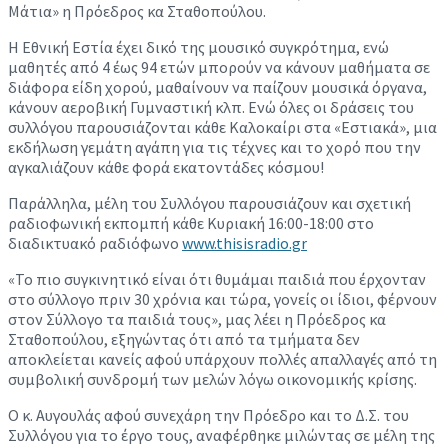
Μάτια» η Πρόεδρος κα Σταθοπούλου.
Η Εθνική Εστία έχει δικό της μουσικό συγκρότημα, ενώ
μαθητές από 4 έως 94 ετών μπορούν να κάνουν μαθήματα σε
διάφορα είδη χορού, μαθαίνουν να παίζουν μουσικά όργανα,
κάνουν αεροβική Γυμναστική κλπ. Ενώ όλες οι δράσεις του
συλλόγου παρουσιάζονται κάθε Καλοκαίρι στα «Εστιακά», μια
εκδήλωση γεμάτη αγάπη για τις τέχνες και το χορό που την
αγκαλιάζουν κάθε φορά εκατοντάδες κόσμου!
Παράλληλα, μέλη του Συλλόγου παρουσιάζουν και σχετική
ραδιοφωνική εκπομπή κάθε Κυριακή 16:00-18:00 στο
διαδικτυακό ραδιόφωνο
www.thisisradio.gr
«Το πιο συγκινητικό είναι ότι θυμάμαι παιδιά που έρχονταν
στο σύλλογο πριν 30 χρόνια και τώρα, γονείς οι ίδιοι, φέρνουν
στον Σύλλογο τα παιδιά τους», μας λέει η Πρόεδρος κα
Σταθοπούλου, εξηγώντας ότι από τα τμήματα δεν
αποκλείεται κανείς αφού υπάρχουν πολλές απαλλαγές από τη
συμβολική συνδρομή των μελών λόγω οικονομικής κρίσης.
Ο κ. Αυγουλάς αφού συνεχάρη την Πρόεδρο και το Δ.Σ. του
Συλλόγου για το έργο τους, αναφέρθηκε μιλώντας σε μέλη της