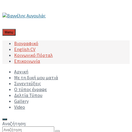
Μετάβαση στο περιεχόμενο
Μετάβαση στην κύρια πλοήγηση
Μετάβαση στο υποσέλιδο
Menu
Βιογραφικό
English CV
Κοινωνικό Πόρταλ
Επικοινωνία
Αρχική
Με τη δική μου ματιά
Συνεντεύξεις
Ο τύπος έγραψε
Δελτία Τύπου
Gallery
Video
Αναζήτηση: