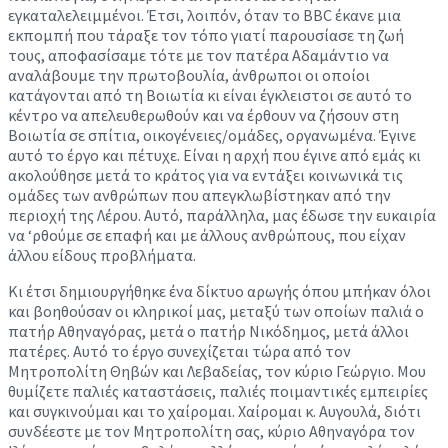
εγκαταλελειμμένοι. Έτσι, λοιπόν, όταν το BBC έκανε μια
εκπομπή που τάραξε τον τόπο γιατί παρουσίασε τη ζωή
τους, αποφασίσαμε τότε με τον πατέρα Αδαμάντιο να
αναλάβουμε την πρωτοβουλία, άνθρωποι οι οποίοι
κατάγονται από τη Βοιωτία κι είναι έγκλειστοι σε αυτό το
κέντρο να απελευθερωθούν και να έρθουν να ζήσουν στη
Βοιωτία σε σπίτια, οικογένειες/ομάδες, οργανωμένα. Έγινε
αυτό το έργο και πέτυχε. Είναι η αρχή που έγινε από εμάς κι
ακολούθησε μετά το κράτος για να εντάξει κοινωνικά τις
ομάδες των ανθρώπων που απεγκλωβίστηκαν από την
περιοχή της Λέρου. Αυτό, παράλληλα, μας έδωσε την ευκαιρία
να ‘ρθούμε σε επαφή και με άλλους ανθρώπους, που είχαν
άλλου είδους προβλήματα.
Κι έτσι δημιουργήθηκε ένα δίκτυο αρωγής όπου μπήκαν όλοι
και βοηθούσαν οι κληρικοί μας, μεταξύ των οποίων παλιά ο
πατήρ Αθηναγόρας, μετά ο πατήρ Νικόδημος, μετά άλλοι
πατέρες. Αυτό το έργο συνεχίζεται τώρα από τον
Μητροπολίτη Θηβών και Λεβαδείας, τον κύριο Γεώργιο. Μου
θυμίζετε παλιές καταστάσεις, παλιές ποιμαντικές εμπειρίες
και συγκινούμαι και το χαίρομαι. Χαίρομαι κ. Αυγουλά, διότι
συνδέεστε με τον Μητροπολίτη σας, κύριο Αθηναγόρα τον