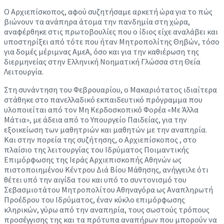
Ο Αρχιεπίσκοπος, αφού συζητήσαμε αρκετή ώρα για το πώς
βιώνουν τα ανάπηρα άτομα την πανδημία στη χώρα,
αναφέρθηκε στις πρωτοβουλίες που ο ίδιος είχε αναλάβει και
υποστηρίξει από τότε που ήταν Μητροπολίτης Θηβών, τόσο
για δομές μέριμνας ΑμεΑ, όσο και για την καθιέρωση της
διερμηνείας στην Ελληνική Νοηματική Γλώσσα στη Θεία
Λειτουργία.
Στη συνάντηση του Φεβρουαρίου, ο Μακαριότατος ιδιαίτερα
στάθηκε στο πανελλαδικό εκπαιδευτικό πρόγραμμα που
υλοποιείται από τον Μη Κερδοσκοπικό Φορέα «Με Άλλα
Μάτια», με άδεια από το Υπουργείο Παιδείας, για την
εξοικείωση των μαθητριών και μαθητών με την αναπηρία.
Και στην πορεία της συζήτησης, ο Αρχιεπίσκοπος , στο
πλαίσιο της λειτουργίας του Ιδρύματος Ποιμαντικής
Επιμόρφωσης της Ιεράς Αρχιεπισκοπής Αθηνών ως
πιστοποιημένου Κέντρου Διά Βίου Μάθησης, ανήγγειλε ότι
θέτει υπό την αιγίδα του και υπό το συντονισμό του
Σεβασμιοτάτου Μητροπολίτου Αθηναγόρα ως Αναπληρωτή
Προέδρου του Ιδρύματος, έναν κύκλο επιμόρφωσης
κληρικών, γύρω από την αναπηρία, τους σωστούς τρόπους
προσέγγισης της και τα πρότυπα αναπήρων που μπορούν να