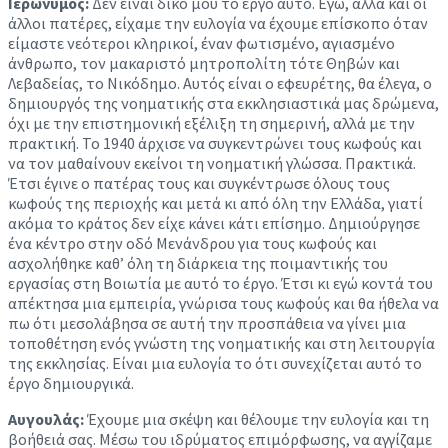
Ιερώνυμος:
Δεν είναι δικό μου το έργο αυτό. Εγώ, αλλά και οι
άλλοι πατέρες, είχαμε την ευλογία να έχουμε επίσκοπο όταν
είμαστε νεότεροι κληρικοί, έναν φωτισμένο, αγιασμένο
άνθρωπο, τον μακαριστό μητροπολίτη τότε Θηβών και
Λεβαδείας, το Νικόδημο. Αυτός είναι ο εφευρέτης, θα έλεγα, ο
δημιουργός της νοηματικής στα εκκλησιαστικά μας δρώμενα,
όχι με την επιστημονική εξέλιξη τη σημερινή, αλλά με την
πρακτική. Το 1940 άρχισε να συγκεντρώνει τους κωφούς και
να τον μαθαίνουν εκείνοι τη νοηματική γλώσσα. Πρακτικά.
Έτσι έγινε ο πατέρας τους και συγκέντρωσε όλους τους
κωφούς της περιοχής και μετά κι από όλη την Ελλάδα, γιατί
ακόμα το κράτος δεν είχε κάνει κάτι επίσημο. Δημιούργησε
ένα κέντρο στην οδό Μενάνδρου για τους κωφούς και
ασχολήθηκε καθ’ όλη τη διάρκεια της ποιμαντικής του
εργασίας στη Βοιωτία με αυτό το έργο. Έτσι κι εγώ κοντά του
απέκτησα μια εμπειρία, γνώρισα τους κωφούς και θα ήθελα να
πω ότι μεσολάβησα σε αυτή την προσπάθεια να γίνει μια
τοποθέτηση ενός γνώστη της νοηματικής και στη λειτουργία
της εκκλησίας. Είναι μια ευλογία το ότι συνεχίζεται αυτό το
έργο δημιουργικά.
Αυγουλάς:
Έχουμε μια σκέψη και θέλουμε την ευλογία και τη
βοήθειά σας. Μέσω του ιδρύματος επιμόρφωσης, να αγγίζαμε