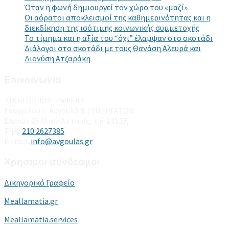
Όταν η φωνή δημιουργεί τον χώρο του «μαζί»
Οι αόρατοι αποκλεισμοί της καθημερινότητας και η
διεκδίκηση της ισότιμης κοινωνικής συμμετοχής
Το τίμημα και η αξία του “όχι” έλαμψαν στο σκοτάδι
Διάλογοι στο σκοτάδι με τους Θανάση Αλευρά και
Διονύση Ατζαράκη
Επικοινωνία
ΔΙΚΗΓΟΡΙΚΟ ΓΡΑΦΕΙΟ
Ευαγγέλου Γ. Αυγουλά & ΣΥΝΕΡΓΑΤΩΝ
Ελαιών 25 Ίλιον Αττικής, τ.κ. 13123,
Τηλ.:
210 2627385
E-mail:
info@avgoulas.gr
Χρήσιμοι σύνδεσμοι
Δικηγορικό Γραφείο
Meallamatia.gr
Meallamatia.services