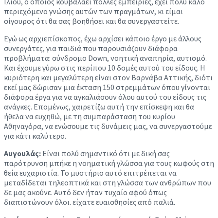
Ιλίου, ο οποίος κουβαλάει πολλές εμπειρίες, έχει πολύ καλό
περιεχόμενο γνώσης αυτών των πραγμάτων, κι είμαι
σίγουρος ότι θα σας βοηθήσει και θα συνεργαστείτε.
Εγώ ως αρχιεπίσκοπος, έχω αρχίσει κάποιο έργο με άλλους
συνεργάτες, για παιδιά που παρουσιάζουν διάφορα
προβλήματα: σύνδρομο Down, νοητική αναπηρία, αυτισμό.
Και έχουμε γύρω στις περίπου 10 δομές αυτού του είδους. Η
κυριότερη και μεγαλύτερη είναι στον Βαρνάβα Αττικής, διότι
εκεί μας δώρισαν μια έκταση 150 στρεμμάτων όπου γίνονται
διάφορα έργα για να αγκαλιάσουν όλου αυτού του είδους τις
ανάγκες. Επομένως, χαιρετίζω αυτή την επίσκεψη και θα
ήθελα να ευχηθώ, με τη συμπαράσταση του κυρίου
Αθηναγόρα, να ενώσουμε τις δυνάμεις μας, να συνεργαστούμε
για κάτι καλύτερο.
Αυγουλάς:
Είναι πολύ σημαντικό ότι με δική σας
παρότρυνση μπήκε η νοηματική γλώσσα για τους κωφούς στη
θεία ευχαριστία. Το μυστήριο αυτό επιτρέπεται να
μεταδίδεται τηλεοπτικά και στη γλώσσα των ανθρώπων που
δε μας ακούνε. Αυτό δεν ήταν τυχαίο αφού όπως
διαπιστώνουν όλοι. είχατε ευαισθησίες από παλιά.