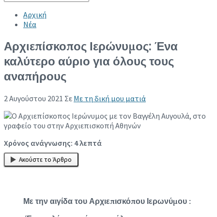
Collapse search
Αρχική
Νέα
Αρχιεπίσκοπος Ιερώνυμος: Ένα
καλύτερο αύριο για όλους τους
αναπήρους
2 Αυγούστου 2021
Σε
Με τη δική μου ματιά
Χρόνος ανάγνωσης:
4
λεπτά
Ακούστε το Άρθρο
Με την αιγίδα του Αρχιεπισκόπου Ιερωνύμου :