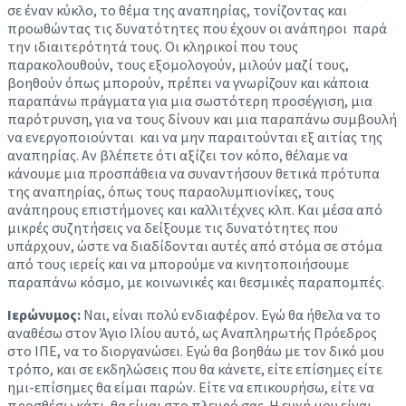
σε έναν κύκλο, το θέμα της αναπηρίας, τονίζοντας και
προωθώντας τις δυνατότητες που έχουν οι ανάπηροι παρά
την ιδιαιτερότητά τους. Οι κληρικοί που τους
παρακολουθούν, τους εξομολογούν, μιλούν μαζί τους,
βοηθούν όπως μπορούν, πρέπει να γνωρίζουν και κάποια
παραπάνω πράγματα για μια σωστότερη προσέγγιση, μια
παρότρυνση, για να τους δίνουν και μια παραπάνω συμβουλή
να ενεργοποιούνται και να μην παραιτούνται εξ αιτίας της
αναπηρίας. Αν βλέπετε ότι αξίζει τον κόπο, θέλαμε να
κάνουμε μια προσπάθεια να συναντήσουν θετικά πρότυπα
της αναπηρίας, όπως τους παραολυμπιονίκες, τους
ανάπηρους επιστήμονες και καλλιτέχνες κλπ. Και μέσα από
μικρές συζητήσεις να δείξουμε τις δυνατότητες που
υπάρχουν, ώστε να διαδίδονται αυτές από στόμα σε στόμα
από τους ιερείς και να μπορούμε να κινητοποιήσουμε
παραπάνω κόσμο, με κοινωνικές και θεσμικές παραπομπές.
Ιερώνυμος:
Ναι, είναι πολύ ενδιαφέρον. Εγώ θα ήθελα να το
αναθέσω στον Άγιο Ιλίου αυτό, ως Αναπληρωτής Πρόεδρος
στο ΙΠΕ, να το διοργανώσει. Εγώ θα βοηθάω με τον δικό μου
τρόπο, και σε εκδηλώσεις που θα κάνετε, είτε επίσημες είτε
ημι-επίσημες θα είμαι παρών. Είτε να επικουρήσω, είτε να
προσθέσω κάτι, θα είμαι στο πλευρό σας. Η ευχή μου είναι