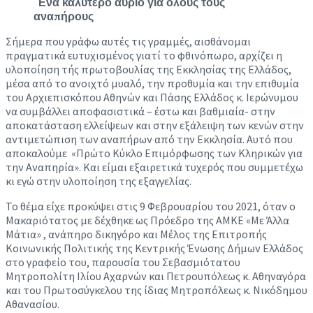
Ένα καλύτερο αύριο για όλους τους
αναπήρους
Σήμερα που γράφω αυτές τις γραμμές, αισθάνομαι
πραγματικά ευτυχισμένος γιατί το φθινόπωρο, αρχίζει η
υλοποίηση τής πρωτοβουλίας της Εκκλησίας της Ελλάδος,
μέσα από το ανοιχτό μυαλό, την προθυμία και την επιθυμία
του Αρχιεπισκόπου Αθηνών και Πάσης Ελλάδος κ. Ιερώνυμου
να συμβάλλει αποφασιστικά – έστω και βαθμιαία- στην
αποκατάσταση ελλείψεων και στην εξάλειψη των κενών στην
αντιμετώπιση των αναπήρων από την Εκκλησία. Αυτό που
αποκαλούμε «Πρώτο Κύκλο Επιμόρφωσης των Κληρικών για
την Αναπηρία». Και είμαι εξαιρετικά τυχερός που συμμετέχω
κι εγώ στην υλοποίηση της εξαγγελίας.
Το θέμα είχε προκύψει στις 9 Φεβρουαρίου του 2021, όταν ο
Μακαριότατος με δέχθηκε ως Πρόεδρο της ΑΜΚΕ «Με Άλλα
Μάτια» , ανάπηρο δικηγόρο και Μέλος της Επιτροπής
Κοινωνικής Πολιτικής της Κεντρικής Ένωσης Δήμων Ελλάδος
στο γραφείο του, παρουσία του Σεβασμιότατου
Μητροπολίτη Ιλίου Αχαρνών και Πετρουπόλεως κ. Αθηναγόρα
και του Πρωτοσύγκελου της ίδιας Μητροπόλεως κ. Νικόδημου
Αθανασίου.