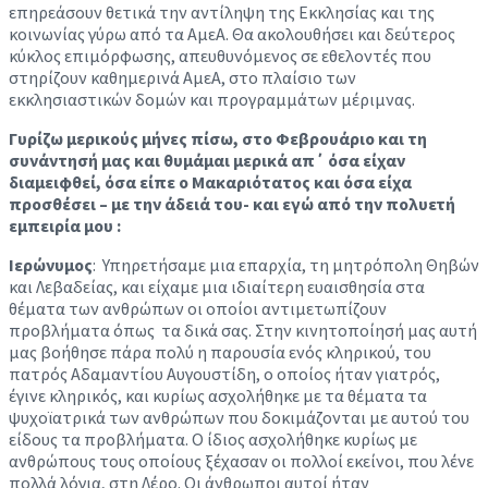
επηρεάσουν θετικά την αντίληψη της Εκκλησίας και της
κοινωνίας γύρω από τα ΑμεΑ. Θα ακολουθήσει και δεύτερος
κύκλος επιμόρφωσης, απευθυνόμενος σε εθελοντές που
στηρίζουν καθημερινά ΑμεΑ, στο πλαίσιο των
εκκλησιαστικών δομών και προγραμμάτων μέριμνας.
Γυρίζω μερικούς μήνες πίσω, στο Φεβρουάριο και τη
συνάντησή μας και θυμάμαι μερικά απ΄ όσα είχαν
διαμειφθεί, όσα είπε ο Μακαριότατος και όσα είχα
προσθέσει – με την άδειά του- και εγώ από την πολυετή
εμπειρία μου :
Ιερώνυμος
: Υπηρετήσαμε μια επαρχία, τη μητρόπολη Θηβών
και Λεβαδείας, και είχαμε μια ιδιαίτερη ευαισθησία στα
θέματα των ανθρώπων οι οποίοι αντιμετωπίζουν
προβλήματα όπως τα δικά σας. Στην κινητοποίησή μας αυτή
μας βοήθησε πάρα πολύ η παρουσία ενός κληρικού, του
πατρός Αδαμαντίου Αυγουστίδη, ο οποίος ήταν γιατρός,
έγινε κληρικός, και κυρίως ασχολήθηκε με τα θέματα τα
ψυχοϊατρικά των ανθρώπων που δοκιμάζονται με αυτού του
είδους τα προβλήματα. Ο ίδιος ασχολήθηκε κυρίως με
ανθρώπους τους οποίους ξέχασαν οι πολλοί εκείνοι, που λένε
πολλά λόγια, στη Λέρο. Οι άνθρωποι αυτοί ήταν