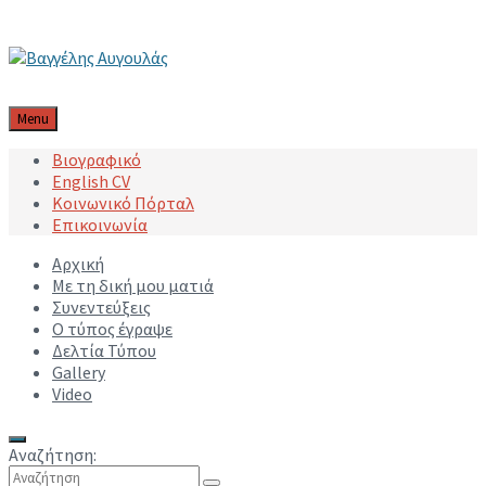
Μετάβαση στο περιεχόμενο
Μετάβαση στην κύρια πλοήγηση
Μετάβαση στο υποσέλιδο
Menu
Βιογραφικό
English CV
Κοινωνικό Πόρταλ
Επικοινωνία
Αρχική
Με τη δική μου ματιά
Συνεντεύξεις
Ο τύπος έγραψε
Δελτία Τύπου
Gallery
Video
Αναζήτηση: