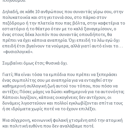
Δηλαδή, σε κάθε 10 ανθρώπους που συναντάς γύρω σου, στην
πολυκατοικία και στη γειτονιά σου, στο πάρκο στον
πεζόδρομο ή την πλατεία που πας βόλτα, στην καφετέρια το
εστιατόριο ή το θέατρο όταν με το καλό ξαναγεμίσουν, ο
ένας στους δέκα λοιπόν που συναντάς οπουδήποτε, θα
πρέπει να έχει κάποια αναπηρία. Όχι επειδή το λέω εγώ όχι
επειδή έτσι βγαίνουν τα νούμερα, αλλά γιατί αυτό είναι το…
«φυσιολογικό».
Συμβαίνει όμως έτσι; Φυσικά όχι.
Γιατί; Μα είναι τόσα τα εμπόδια που πρέπει να ξεπεράσει
ένας συμπολίτης σου με αναπηρία για να ενταχθεί στην
καθημερινή συλλογική ζωή αυτού του τόπου, που πόσο να
αντέξει; Πόσες μάχες να δώσει καθημερινά για τα αυτονόητα;
Κάποιοι λυγίζουν, κάποιες οικογένειες δεν αντέχουν, οι
δυνάμεις λιγοστεύουν και πολλοί εγκλωβίζονται σπίτια τους
ή σε ιδρύματα χωρίς ποτέ να το έχουν επιλέξει.
Μια σύγχρονη, κοινωνική φυλακή χτισμένη από την ατομική
και πολιτική ευθύνη που δεν αναλάβαμε ποτέ.