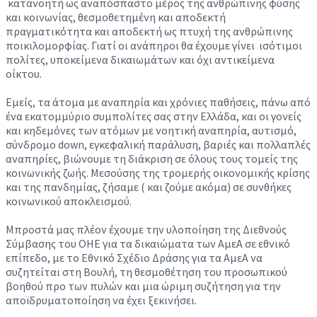
κατανοητή ως αναπόσπαστο μέρος της ανθρώπινης φύσης
και κοινωνίας, θεσμοθετημένη και αποδεκτή
πραγματικότητα και αποδεκτή ως πτυχή της ανθρώπινης
ποικιλομορφίας. Γιατί οι ανάπηροι θα έχουμε γίνει ισότιμοι
πολίτες, υποκείμενα δικαιωμάτων και όχι αντικείμενα
οίκτου.
Εμείς, τα άτομα με αναπηρία και χρόνιες παθήσεις, πάνω από
ένα εκατομμύριο συμπολίτες σας στην Ελλάδα, και οι γονείς
και κηδεμόνες των ατόμων με νοητική αναπηρία, αυτισμό,
σύνδρομο down, εγκεφαλική παράλυση, βαριές και πολλαπλές
αναπηρίες, βιώνουμε τη διάκριση σε όλους τους τομείς της
κοινωνικής ζωής. Μεσούσης της τρομερής οικονομικής κρίσης
και της πανδημίας, ζήσαμε ( και ζούμε ακόμα) σε συνθήκες
κοινωνικού αποκλεισμού.
Μπροστά μας πλέον έχουμε την υλοποίηση της Διεθνούς
Σύμβασης του ΟΗΕ για τα δικαιώματα των ΑμεΑ σε εθνικό
επίπεδο, με το Εθνικό Σχέδιο Δράσης για τα ΑμεΑ να
συζητείται στη Βουλή, τη θεσμοθέτηση του προσωπικού
βοηθού προ των πυλών και μια ώριμη συζήτηση για την
αποϊδρυματοποίηση να έχει ξεκινήσει.