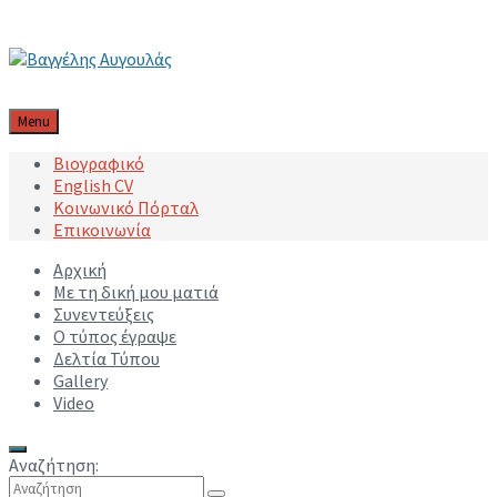
Μετάβαση στο περιεχόμενο
Μετάβαση στην κύρια πλοήγηση
Μετάβαση στο υποσέλιδο
Menu
Βιογραφικό
English CV
Κοινωνικό Πόρταλ
Επικοινωνία
Αρχική
Με τη δική μου ματιά
Συνεντεύξεις
Ο τύπος έγραψε
Δελτία Τύπου
Gallery
Video
Αναζήτηση: