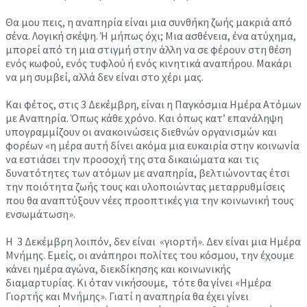
Θα μου πεις, η αναπηρία είναι μια συνθήκη ζωής μακριά από
σένα. Λογική σκέψη. Ή μήπως όχι; Μια ασθένεια, ένα ατύχημα,
μπορεί από τη μια στιγμή στην άλλη να σε φέρουν στη θέση
ενός κωφού, ενός τυφλού ή ενός κινητικά αναπήρου. Μακάρι
να μη συμβεί, αλλά δεν είναι στο χέρι μας.
Και φέτος, στις 3 Δεκέμβρη, είναι η Παγκόσμια Ημέρα Ατόμων
με Αναπηρία. Όπως κάθε χρόνο. Και όπως κατ’ επανάληψη
υπογραμμίζουν οι ανακοινώσεις διεθνών οργανισμών και
φορέων «η μέρα αυτή δίνει ακόμα μια ευκαιρία στην κοινωνία
να εστιάσει την προσοχή της στα δικαιώματα και τις
δυνατότητες των ατόμων με αναπηρία, βελτιώνοντας έτσι
την ποιότητα ζωής τους και υλοποιώντας μεταρρυθμίσεις
που θα αναπτύξουν νέες προοπτικές για την κοινωνική τους
ενσωμάτωση».
Η 3 Δεκέμβρη λοιπόν, δεν είναι «γιορτή». Δεν είναι μια Ημέρα
Μνήμης. Εμείς, οι ανάπηροι πολίτες του κόσμου, την έχουμε
κάνει ημέρα αγώνα, διεκδίκησης και κοινωνικής
διαμαρτυρίας. Κι όταν νικήσουμε, τότε θα γίνει «Ημέρα
Γιορτής και Μνήμης». Γιατί η αναπηρία θα έχει γίνει