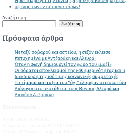
Ήρθε η ώρα για την εθνική ψηφιακή βιβλιοθήκη προς
όφελος των εντυποαναπήρων!
Αναζήτηση
Αναζήτηση
Πρόσφατα άρθρα
Μεταξύ σοβαρού και αστείου, η σεζόν έκλεισε
πετυχημένα με Αντζαράκη και Αλευρά!
Όταν η φωνή δημιουργεί τον χώρο του «μαζί»
Οι αόρατοι αποκλεισμοί της καθημερινότητας και η
διεκδίκηση της ισότιμης κοινωνικής συμμετοχής
Το τίμημα και η αξία του “όχι” έλαμψαν στο σκοτάδι
Διάλογοι στο σκοτάδι με τους Θανάση Αλευρά και
Διονύση Ατζαράκη
Επικοινωνία
ΔΙΚΗΓΟΡΙΚΟ ΓΡΑΦΕΙΟ
Ευαγγέλου Γ. Αυγουλά & ΣΥΝΕΡΓΑΤΩΝ
Ελαιών 25 Ίλιον Αττικής, τ.κ. 13123,