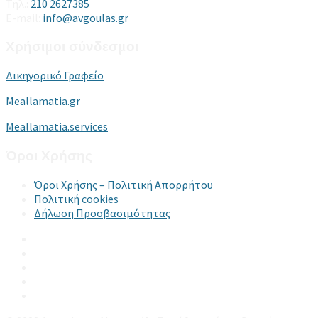
Τηλ.:
210 2627385
E-mail:
info@avgoulas.gr
Χρήσιμοι σύνδεσμοι
Δικηγορικό Γραφείο
Meallamatia.gr
Meallamatia.services
Όροι Χρήσης
Όροι Χρήσης – Πολιτική Απορρήτου
Πολιτική cookies
Δήλωση Προσβασιμότητας
Email
LinkedIn
Facebook
Instagram
YouTube