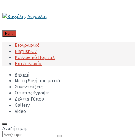
Μετάβαση στο περιεχόμενο
Μετάβαση στην κύρια πλοήγηση
Μετάβαση στο υποσέλιδο
Menu
Βιογραφικό
English CV
Κοινωνικό Πόρταλ
Επικοινωνία
Αρχική
Με τη δική μου ματιά
Συνεντεύξεις
Ο τύπος έγραψε
Δελτία Τύπου
Gallery
Video
Αναζήτηση: