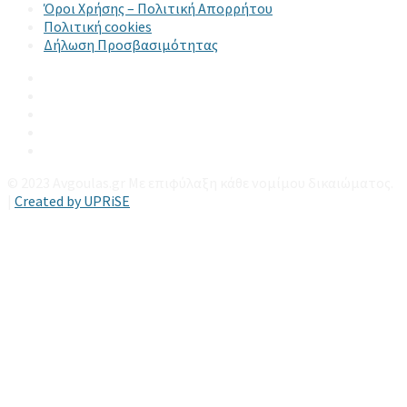
Όροι Χρήσης – Πολιτική Απορρήτου
Πολιτική cookies
Δήλωση Προσβασιμότητας
Email
LinkedIn
Facebook
Instagram
YouTube
© 2023 Avgoulas.gr Με επιφύλαξη κάθε νομίμου δικαιώματος.
|
Created by UPRiSE
Μετάβαση στην κορυφή