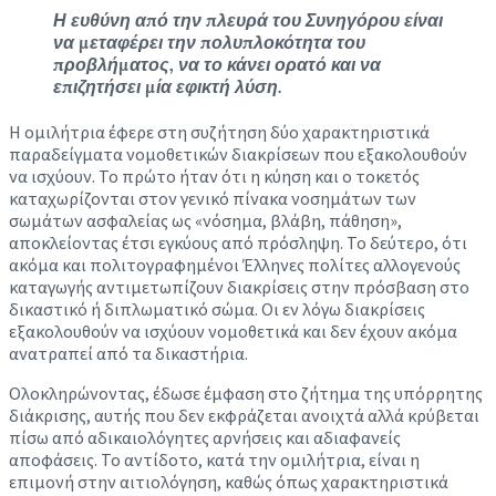
Η ευθύνη από την πλευρά του Συνηγόρου είναι
να μεταφέρει την πολυπλοκότητα του
προβλήματος, να το κάνει ορατό και να
επιζητήσει μία εφικτή λύση.
Η ομιλήτρια έφερε στη συζήτηση δύο χαρακτηριστικά
παραδείγματα νομοθετικών διακρίσεων που εξακολουθούν
να ισχύουν. Το πρώτο ήταν ότι η κύηση και ο τοκετός
καταχωρίζονται στον γενικό πίνακα νοσημάτων των
σωμάτων ασφαλείας ως «νόσημα, βλάβη, πάθηση»,
αποκλείοντας έτσι εγκύους από πρόσληψη. Το δεύτερο, ότι
ακόμα και πολιτογραφημένοι Έλληνες πολίτες αλλογενούς
καταγωγής αντιμετωπίζουν διακρίσεις στην πρόσβαση στο
δικαστικό ή διπλωματικό σώμα. Οι εν λόγω διακρίσεις
εξακολουθούν να ισχύουν νομοθετικά και δεν έχουν ακόμα
ανατραπεί από τα δικαστήρια.
Ολοκληρώνοντας, έδωσε έμφαση στο ζήτημα της υπόρρητης
διάκρισης, αυτής που δεν εκφράζεται ανοιχτά αλλά κρύβεται
πίσω από αδικαιολόγητες αρνήσεις και αδιαφανείς
αποφάσεις. Το αντίδοτο, κατά την ομιλήτρια, είναι η
επιμονή στην αιτιολόγηση, καθώς όπως χαρακτηριστικά