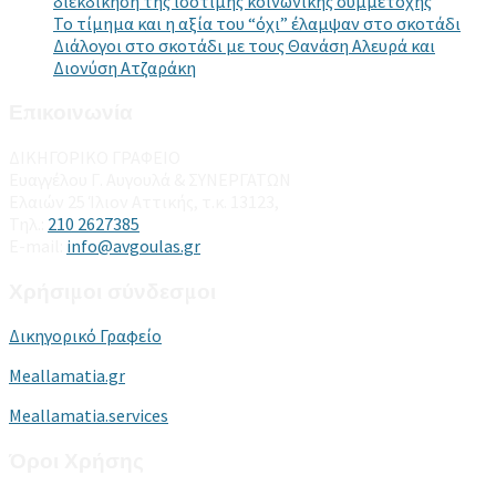
διεκδίκηση της ισότιμης κοινωνικής συμμετοχής
Το τίμημα και η αξία του “όχι” έλαμψαν στο σκοτάδι
Διάλογοι στο σκοτάδι με τους Θανάση Αλευρά και
Διονύση Ατζαράκη
Επικοινωνία
ΔΙΚΗΓΟΡΙΚΟ ΓΡΑΦΕΙΟ
Ευαγγέλου Γ. Αυγουλά & ΣΥΝΕΡΓΑΤΩΝ
Ελαιών 25 Ίλιον Αττικής, τ.κ. 13123,
Τηλ.:
210 2627385
E-mail:
info@avgoulas.gr
Χρήσιμοι σύνδεσμοι
Δικηγορικό Γραφείο
Meallamatia.gr
Meallamatia.services
Όροι Χρήσης