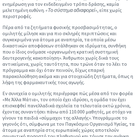
ενημέρωση για τον ενδεδειγμένο τρόπο δράσης, καμία
μελετημένη ευθύνη.
«Το σύστημα αδιαφορεί»
, είπε χωρίς
περιστροφές.
Πέρα από τα ζητήματα φυσικής προσβασιμότητας, ο
ομιλητής μίλησε και για πιο σκληρές περιπτώσεις και
συγκεκριμένα για άτομα με αναπηρία, τα οποία μέσω
δικαστικών αποφάσεων στάλθηκαν σε ιδρύματα, συνθήκη
που ο ίδιος ονόμασε «οργανωμένη κρατική συστημική
δευτερογενής κακοποίηση». Άνθρωποι χωρίς δικά τους
αντικείμενα, χωρίς ταυτότητα, που τρώνε όταν το λέει το
πρόγραμμα και όχι όταν πεινούν, δίχως επαρκή
παρακολούθηση ακόμα και για στοιχειώδη ζητήματα, όπως η
λήψη της φαρμακευτικής τους αγωγής.
Εν συνεχεία ο ομιλητής περιέγραψε πώς μέσα από τον φορέα
«Με Άλλα Μάτια», τον οποίο έχει ιδρύσει, η ομάδα του έχει
επισκεφθεί πανελλαδικά σχολεία τα τελευταία οκτώ χρόνια,
έχοντας συναντήσει πάνω από 110.000 μαθητές, με στόχο να
γίνουν τα παιδιά «σύμμαχοι της αλλαγής». Υπογράμμισε το
γεγονός ότι, σύμφωνα με τον Παγκόσμιο Οργανισμό Υγείας, τα
άτομα με αναπηρία στις ευρωπαϊκές χώρες αποτελούν
σημαντικό ποσοστό του πληθυσμού και τόνισε την ανάγκη