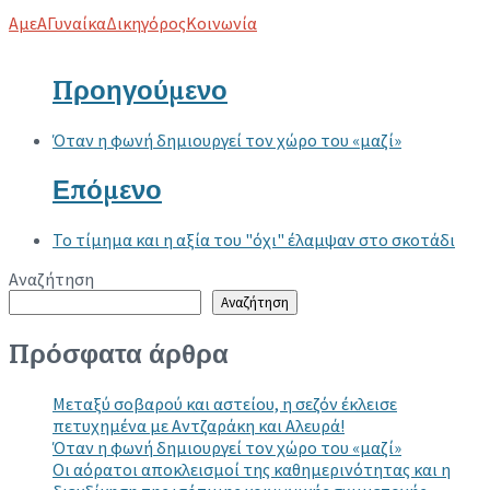
Tags
ΑμεΑ
Γυναίκα
Δικηγόρος
Κοινωνία
Προηγούμενο
Όταν η φωνή δημιουργεί τον χώρο του «μαζί»
Επόμενο
Το τίμημα και η αξία του "όχι" έλαμψαν στο σκοτάδι
Αναζήτηση
Αναζήτηση
Πρόσφατα άρθρα
Μεταξύ σοβαρού και αστείου, η σεζόν έκλεισε
πετυχημένα με Αντζαράκη και Αλευρά!
Όταν η φωνή δημιουργεί τον χώρο του «μαζί»
Οι αόρατοι αποκλεισμοί της καθημερινότητας και η