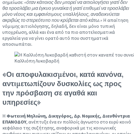
σημείωσε:
«όταν κάποιος δεν μπορεί να αιτιολογήσει γιατί δεν
θα προσλάβει μια έγκυο γυναίκα ή γιατί επιθυμεί να προσλάβει
μόνο νέους και εμφανίσιμους υπαλλήλους, αναδεικνύεται
ακριβώς το στερεότυπο που κρύβεται από κάτω.»
Η απαίτηση
νόμιμης αιτιολόγησης, δηλαδή, δεν είναι μόνο τυπική
υποχρέωση, αλλά και ένα από τα πιο αποτελεσματικά
εργαλεία για να γίνει ορατό αυτό που συστηματικά
αποσιωπάται.
Καλλιόπη Λυκοβαρδή
«
Οι αποφυλακισμένοι, κατά κανόνα,
αντιμετωπίζουν δυσκολίες ως προς
την πρόσβαση σε αγαθά και
υπηρεσίες
»
Η
Φωτεινή Μηλιώνη, Δικηγόρος, Δρ. Νομικής, Διευθύντρια
ΕΠΑΝΟΔΟΥ
, ανέπτυξε ένα εν πολλοίς άγνωστο στο ευρύ κοινό
κεφάλαιο της συζήτησης, αναφορικά με τις κοινωνικές
συνθήκες που αντιμετωπίζουν οι αποφυλακισμένοι, οι οποίοι