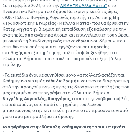
Σεπτεμβρίου 2024, από την
ΑΜΚΕ “Με Άλλα Μάτια”
στο
Πνευματικό Κέντρο του Δήμου Κατερίνης κατά τις ώρες
09.00-15.00, ο Βαγγέλης Αυγουλάς ιδρυτής της Αστικής Μη
Κερδοσκοπικής Εταιρείας «Με Άλλα Μάτια» που θα έρθει στην
Κατερίνη για την Βιωματική εκπαίδευση εξοικείωσης με την
αναπηρία, από ανάπηρα άτομα και επαγγελματίες του χώρου,
με σκοπό τη διεκδίκηση ενός πιο «ανθρώπινου δήμου», που
απευθύνεται σε άτομα που εργάζονται σε υπηρεσίες
υποδοχής και εξυπηρέτησης πολιτών φιλοξενήθηκε στο
«Ολύμπιο Βήμα» σε μια αποκλειστική συνέντευξη εφ’ολης
της ύλης.
«Τα εμπόδια έχουμε συνηθίσει μόνο να πολλαπλασιάζονται.
Καθημερινά για εμάς κάθε διαδρομή είναι πάντα διαφορετική
από την προηγούμενη ως προς τις δυσάρεστες εκπλήξεις που
μας περιμένουν» περιγράφει στο «Ολύμπιο Βήμα» ο
Βαγγέλης Αυγουλάς, δικηγόρος
, ο οποίος γεννήθηκε τυφλός,
εκπαιδευμένος από παιδί στη χρήση του λευκού
μπαστουνιού, στην κινητικότητα και στον προσανατολισμό
για άτομα με προβλήματα όρασης.
Αναφέρθηκε στην δύσκολη καθημερινότητα που περνάει