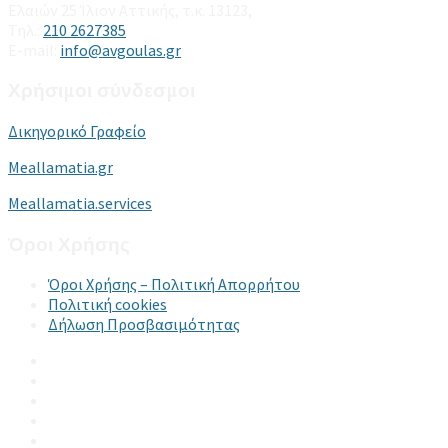
Ελαιών 25 Ίλιον Αττικής, τ.κ. 13123,
Τηλ.:
210 2627385
E-mail:
info@avgoulas.gr
Χρήσιμοι σύνδεσμοι
Δικηγορικό Γραφείο
Meallamatia.gr
Meallamatia.services
Όροι Χρήσης
Όροι Χρήσης – Πολιτική Απορρήτου
Πολιτική cookies
Δήλωση Προσβασιμότητας
Email
LinkedIn
Facebook
Instagram
YouTube