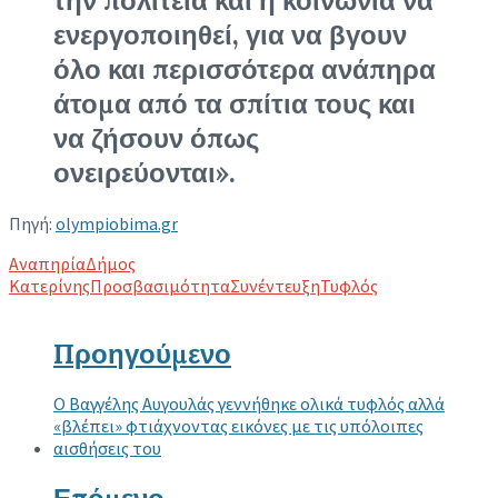
την πολιτεία και η κοινωνία να
ενεργοποιηθεί, για να βγουν
όλο και περισσότερα ανάπηρα
άτομα από τα σπίτια τους και
να ζήσουν όπως
ονειρεύονται».
Πηγή:
olympiobima.gr
Tags
Αναπηρία
Δήμος
Κατερίνης
Προσβασιμότητα
Συνέντευξη
Τυφλός
Προηγούμενο
Ο Βαγγέλης Αυγουλάς γεννήθηκε ολικά τυφλός αλλά
«βλέπει» φτιάχνοντας εικόνες με τις υπόλοιπες
αισθήσεις του