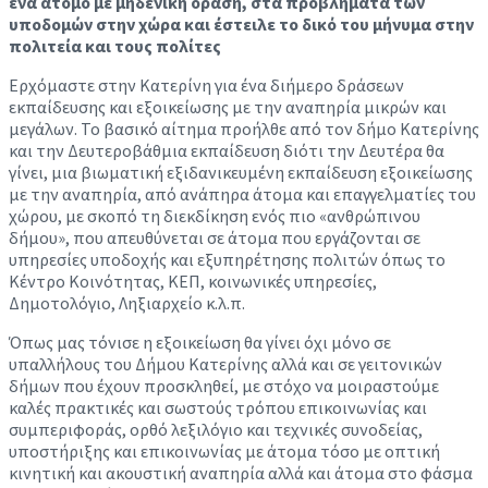
ένα άτομο με μηδενική όραση, στα προβλήματα των
υποδομών στην χώρα και έστειλε το δικό του μήνυμα στην
πολιτεία και τους πολίτες
Ερχόμαστε στην Κατερίνη για ένα διήμερο δράσεων
εκπαίδευσης και εξοικείωσης με την αναπηρία μικρών και
μεγάλων. Το βασικό αίτημα προήλθε από τον δήμο Κατερίνης
και την Δευτεροβάθμια εκπαίδευση διότι την Δευτέρα θα
γίνει, μια βιωματική εξιδανικευμένη εκπαίδευση εξοικείωσης
με την αναπηρία, από ανάπηρα άτομα και επαγγελματίες του
χώρου, με σκοπό τη διεκδίκηση ενός πιο «ανθρώπινου
δήμου», που απευθύνεται σε άτομα που εργάζονται σε
υπηρεσίες υποδοχής και εξυπηρέτησης πολιτών όπως το
Κέντρο Κοινότητας, ΚΕΠ, κοινωνικές υπηρεσίες,
Δημοτολόγιο, Ληξιαρχείο κ.λ.π.
Όπως μας τόνισε η εξοικείωση θα γίνει όχι μόνο σε
υπαλλήλους του Δήμου Κατερίνης αλλά και σε γειτονικών
δήμων που έχουν προσκληθεί, με στόχο να μοιραστούμε
καλές πρακτικές και σωστούς τρόπου επικοινωνίας και
συμπεριφοράς, ορθό λεξιλόγιο και τεχνικές συνοδείας,
υποστήριξης και επικοινωνίας με άτομα τόσο με οπτική
κινητική και ακουστική αναπηρία αλλά και άτομα στο φάσμα