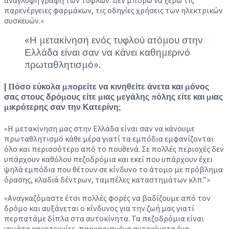
ανάγλυφη γραφή των τυφλών. Δεν μπορώ να ξέρω τις
παρενέργειες φαρμάκων, τις οδηγίες χρήσεις των ηλεκτρικών
συσκευών.»
«Η μετακίνηση ενός τυφλού ατόμου στην
Ελλάδα είναι σαν να κάνει καθημερινό
πρωταθλητισμό».
| Πόσο εύκολα μπορείτε να κινηθείτε άνετα και μόνος
σας στους δρόμους είτε μιας μεγάλης πόλης είτε και μιας
μικρότερης σαν την Κατερίνη;
«Η μετακίνηση μας στην Ελλάδα είναι σαν να κάνουμε
πρωταθλητισμό κάθε μέρα γιατί τα εμπόδια εμφανίζονται
όλο και περισσότερο από το πουθενά. Σε πολλές περιοχές δεν
υπάρχουν καθόλου πεζοδρόμια και εκεί που υπάρχουν έχει
ψηλά εμπόδια που θέτουν σε κίνδυνο το άτομο με πρόβλημα
όρασης, κλαδιά δέντρων, ταμπέλες καταστημάτων κλπ.”»
«Αναγκαζόμαστε έτσι πολλές φορές να βαδίζουμε από τον
δρόμο και αυξάνεται ο κίνδυνος για την ζωή μας γιατί
περπατάμε δίπλα στα αυτοκίνητα. Τα πεζοδρόμια είναι
γεμάτα κακοτεχνίες, παρκαρισμένα αυτοκίνητα ένα