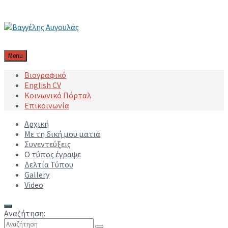
Μετάβαση στο περιεχόμενο
Μετάβαση στην κύρια πλοήγηση
Μετάβαση στο υποσέλιδο
Menu
Βιογραφικό
English CV
Κοινωνικό Πόρταλ
Επικοινωνία
Αρχική
Με τη δική μου ματιά
Συνεντεύξεις
Ο τύπος έγραψε
Δελτία Τύπου
Gallery
Video
Αναζήτηση: