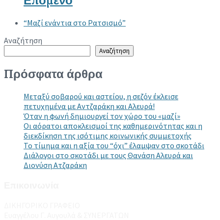
Επόμενο
“Μαζί ενάντια στο Ρατσισμό”
Αναζήτηση
Αναζήτηση
Πρόσφατα άρθρα
Μεταξύ σοβαρού και αστείου, η σεζόν έκλεισε
πετυχημένα με Αντζαράκη και Αλευρά!
Όταν η φωνή δημιουργεί τον χώρο του «μαζί»
Οι αόρατοι αποκλεισμοί της καθημερινότητας και η
διεκδίκηση της ισότιμης κοινωνικής συμμετοχής
Το τίμημα και η αξία του “όχι” έλαμψαν στο σκοτάδι
Διάλογοι στο σκοτάδι με τους Θανάση Αλευρά και
Διονύση Ατζαράκη
Επικοινωνία
ΔΙΚΗΓΟΡΙΚΟ ΓΡΑΦΕΙΟ
Ευαγγέλου Γ. Αυγουλά & ΣΥΝΕΡΓΑΤΩΝ