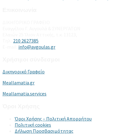
Επικοινωνία
ΔΙΚΗΓΟΡΙΚΟ ΓΡΑΦΕΙΟ
Ευαγγέλου Γ. Αυγουλά & ΣΥΝΕΡΓΑΤΩΝ
Ελαιών 25 Ίλιον Αττικής, τ.κ. 13123,
Τηλ.:
210 2627385
E-mail:
info@avgoulas.gr
Χρήσιμοι σύνδεσμοι
Δικηγορικό Γραφείο
Meallamatia.gr
Meallamatia.services
Όροι Χρήσης
Όροι Χρήσης – Πολιτική Απορρήτου
Πολιτική cookies
Δήλωση Προσβασιμότητας