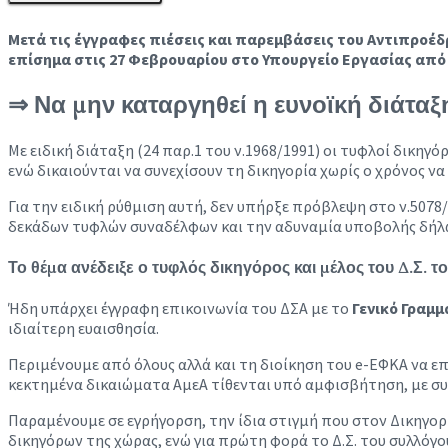
Μετά τις έγγραφες πιέσεις και παρεμβάσεις του Αντιπροέ
επίσημα στις 27 Φεβρουαρίου στο Υπουργείο Εργασίας από 
⇒ Να μην καταργηθεί η ευνοϊκή διάτα
Με ειδική διάταξη (24 παρ.1 του ν.1968/1991) οι τυφλοί δικη
ενώ δικαιούνται να συνεχίσουν τη δικηγορία χωρίς ο χρόνος 
Για την ειδική ρύθμιση αυτή, δεν υπήρξε πρόβλεψη στο ν.507
δεκάδων τυφλών συναδέλφων και την αδυναμία υποβολής δήλ
Το θέμα ανέδειξε ο τυφλός δικηγόρος και μέλος του Δ.Σ. 
Ήδη υπάρχει έγγραφη επικοινωνία του ΔΣΑ με το
Γενικό Γραμμ
ιδιαίτερη ευαισθησία.
Περιμένουμε από όλους αλλά και τη διοίκηση του e-ΕΦΚΑ να επ
κεκτημένα δικαιώματα ΑμεΑ τίθενται υπό αμφισβήτηση, με συχν
Παραμένουμε σε εγρήγορση, την ίδια στιγμή που στον Δικηγορ
δικηγόρων της χώρας, ενώ για πρώτη φορά το Δ.Σ. του συλλό