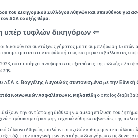
δρου του Δικηγορικού Συλλόγου Αθηνών και υπευθύνου για α
τον ΔΣΑ το εξής θέμα:
ξη υπέρ τυφλών δικηγόρων ⇐
γόροι δικαιούνται συντάξεως γήρατος με τη συμπλήρωση 15 ετών
να προσμετράται στην ασφάλισή τους και μη καταβάλλοντας εισφ
8/2023, ούτε υπάρχει αναφορά στις εξαιρέσεις της ειδικής πλ
ωσης.
του ΔΣΑ κ. Βαγγέλης Αυγουλάς
συντονισμένα με την Εθνική
ατέα Κοινωνικών Ασφαλίσεων κ. Μηλαπίδη
ο οποίος διαβεβαίω
ιδείξουν την αντίστοιχη διάθεση για άμεση επίλυση του ζητήμα
ά –πρόσκαιρα ή και μη-, τεχνικά λάθη και αβλεψίες της πολιτε
ικό Σύλλογο Αθηνών, επιλύονται σχεδόν καθημερινά και άλλου ε
γου εξετάζει την υπαγωγή των αναπήρων δικηγόρων στις δυνατό