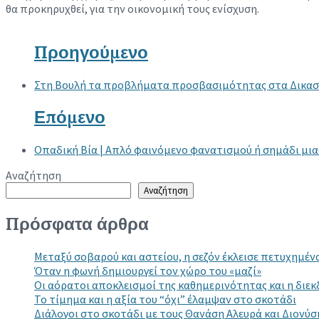
θα προκηρυχθεί, για την οικονομική τους ενίσχυση.
Προηγούμενο
Στη Βουλή τα προβλήματα προσβασιμότητας στα Δικασ
Επόμενο
Οπαδική Bία | Απλό φαινόμενο φανατισμού ή σημάδι μια
Αναζήτηση
Αναζήτηση
Πρόσφατα άρθρα
Μεταξύ σοβαρού και αστείου, η σεζόν έκλεισε πετυχημένα
Όταν η φωνή δημιουργεί τον χώρο του «μαζί»
Οι αόρατοι αποκλεισμοί της καθημερινότητας και η διεκ
Το τίμημα και η αξία του “όχι” έλαμψαν στο σκοτάδι
Διάλογοι στο σκοτάδι με τους Θανάση Αλευρά και Διονύ