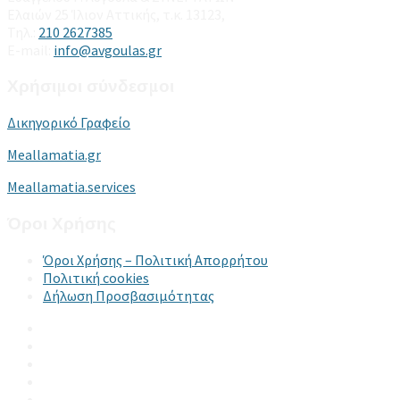
Ελαιών 25 Ίλιον Αττικής, τ.κ. 13123,
Τηλ.:
210 2627385
E-mail:
info@avgoulas.gr
Χρήσιμοι σύνδεσμοι
Δικηγορικό Γραφείο
Meallamatia.gr
Meallamatia.services
Όροι Χρήσης
Όροι Χρήσης – Πολιτική Απορρήτου
Πολιτική cookies
Δήλωση Προσβασιμότητας
Email
LinkedIn
Facebook
Instagram
YouTube