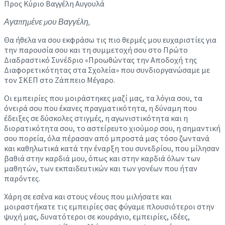
Προς Κύριο Βαγγέλη Αυγουλά
Αγαπημένε μου Βαγγέλη,
Θα ήθελα να σου εκφράσω τις πιο θερμές μου ευχαριστίες για
την παρουσία σου και τη συμμετοχή σου στο Πρώτο
Διαδραστικό Συνέδριο «Προωθώντας την Αποδοχή της
Διαφορετικότητας στα Σχολεία» που συνδιοργανώσαμε με
τον ΣΚΕΠ στο Ζάππειο Μέγαρο.
Οι εμπειρίες που μοιράστηκες μαζί μας, τα λόγια σου, τα
όνειρά σου που έκανες πραγματικότητα, η δύναμη που
έδειξες σε δύσκολες στιγμές, η αγωνιστικότητα και η
διορατικότητα σου, το αστείρευτο χιούμορ σου, η σημαντική
σου πορεία, όλα πέρασαν από μπροστά μας τόσο ζωντανά
και καθηλωτικά κατά την έναρξη του συνεδρίου, που μίλησαν
βαθιά στην καρδιά μου, όπως και στην καρδιά όλων των
μαθητών, των εκπαιδευτικών και των γονέων που ήταν
παρόντες.
Χάρη σε εσένα και στους νέους που μιλήσατε και
μοιραστήκατε τις εμπειρίες σας φύγαμε πλουσιότεροι στην
ψυχή μας, δυνατότεροι σε κουράγιο, εμπειρίες, ιδέες,