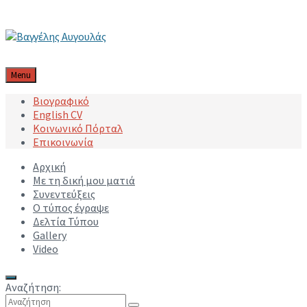
Μετάβαση στο περιεχόμενο
Μετάβαση στην κύρια πλοήγηση
Μετάβαση στο υποσέλιδο
Menu
Βιογραφικό
English CV
Κοινωνικό Πόρταλ
Επικοινωνία
Αρχική
Με τη δική μου ματιά
Συνεντεύξεις
Ο τύπος έγραψε
Δελτία Τύπου
Gallery
Video
Αναζήτηση: