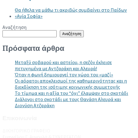
Θα ήθελα να μάθω τι ακριβώς συμβαίνει στο Παίδων
«Αγία Σοφία»
Αναζήτηση
Αναζήτηση
Πρόσφατα άρθρα
Μεταξύ σοβαρού και αστείου, η σεζόν έκλεισε
πετυχημένα με Αντζαράκη και Αλευρά!
Όταν η φωνή δημιουργεί τον χώρο του «μαζί»
Οι αόρατοι αποκλεισμοί της καθημερινότητας και η
διεκδίκηση της ισότιμης κοινωνικής συμμετοχής
Το τίμημα και η αξία του “όχι” έλαμψαν στο σκοτάδι
Διάλογοι στο σκοτάδι με τους Θανάση Αλευρά και
Διονύση Ατζαράκη
Επικοινωνία
ΔΙΚΗΓΟΡΙΚΟ ΓΡΑΦΕΙΟ
Ευαγγέλου Γ. Αυγουλά & ΣΥΝΕΡΓΑΤΩΝ