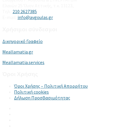
Ελαιών 25 Ίλιον Αττικής, τ.κ. 13123,
Τηλ.:
210 2627385
E-mail:
info@avgoulas.gr
Χρήσιμοι σύνδεσμοι
Δικηγορικό Γραφείο
Meallamatia.gr
Meallamatia.services
Όροι Χρήσης
Όροι Χρήσης – Πολιτική Απορρήτου
Πολιτική cookies
Δήλωση Προσβασιμότητας
Email
LinkedIn
Facebook
Instagram