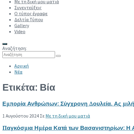
Με τη δική μου ματιά
Συνεντεύξεις
Ο τύπος έγραψε
Δελτία Τύπου
Gallery
Video
Αναζήτηση:
Collapse search
Αρχική
Νέα
Ετικέτα:
Βία
Εμπορία Ανθρώπων: Σύγχρονη Δουλεία. Ας μιλή
1 Αυγούστου 2024
Σε
Με τη δική μου ματιά
Read more
Παγκόσμια Ημέρα Κατά των Βασανιστηρίων: Η Α