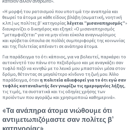
κάποιον άλλον άνθρωπο».
«Η μορφή του ρατσισμού που υποτιμά την αναπηρία και
θεωρεί τα άτομα με κάθε είδους βλάβη (σωματική, νοητική
κ.λπ.) ως πολίτες β’ κατηγορίας
λέγεται ”μισαναπηρισμός”
»
διευκρινίζει ο δικηγόρος και εξηγεί: «Ο μισαναπηρισμός
”μεταμφιέζεται” για να μην είναι εύκολα αναγνωρίσιμος
και κρύβεται ύπουλα σε πολλές συμπεριφορές της κοινωνίας
και της Πολιτείας απέναντι σε ανάπηρα άτομα.
Για παράδειγμα το ότι κάποιος, για να βολευτεί, παρκάρει το
αυτοκίνητό του πάνω στο πεζοδρόμιο και με αναγκάζει σαν
τυφλό πεζό να κινηθώ με το λευκό μου μπαστούνι μέσα στον
δρόμο, θέτοντας σε μεγαλύτερο κίνδυνο τη ζωή μου. Άλλο
παράδειγμα, όταν
η πολιτεία αδιαφορεί για το ότι εγώ σαν
τυφλός καταναλωτής δεν γνωρίζω τις ημερομηνίες λήξης
,
τις τιμές, τα συστατικά και τις οδηγίες χρήσης των
προϊόντων που αγοράζω και χρησιμοποιώ καθημερινά».
«Τα ανάπηρα άτομα νιώθουμε ότι
αντιμετωπιζόμαστε σαν πολίτες β’
κατηγορίας»