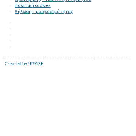
Πολιτική cookies
Δήλωση Προσβασιμότητας
Email
LinkedIn
Facebook
Instagram
YouTube
© 2023 Avgoulas.gr Με επιφύλαξη κάθε νομίμου δικαιώματος.
|
Created by UPRiSE
Μετάβαση στην κορυφή