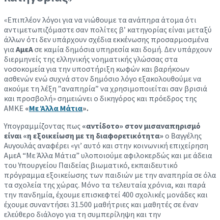
«Επιπλέον λόγοι για να νιώθουμε τα ανάπηρα άτομα ότι
αντιμετωπιζόμαστε σαν πολίτες β’ κατηγορίας είναι μεταξύ
άλλων ότι δεν υπάρχουν σχέδια εκκένωσης προσαρμοσμένα
για
ΑμεΑ
σε καμία δημόσια υπηρεσία και δομή. Δεν υπάρχουν
διερμηνείς της ελληνικής νοηματικής γλώσσας στα
νοσοκομεία για την υποστήριξη κωφών και βαρήκοων
ασθενών ενώ συχνά στον δημόσιο λόγο εξακολουθούμε να
ακούμε τη λέξη ”αναπηρία” να χρησιμοποιείται σαν βρισιά
και προσβολή» σημειώνει ο δικηγόρος και πρόεδρος της
ΑΜΚΕ
«
Με Άλλα Μάτια
».
Υπογραμμίζοντας πως
«αντίδοτο» στον μισαναπηρισμό
είναι «η εξοικείωση με τη διαφορετικότητα»
ο Βαγγέλης
Αυγουλάς αναφέρει «γι’ αυτό και στην κοινωνική επιχείρηση
ΑμεΑ “Με Άλλα Μάτια” υλοποιούμε αφιλοκερδώς και με άδεια
του Υπουργείου Παιδείας βιωματικό, εκπαιδευτικό
πρόγραμμα εξοικείωσης των παιδιών με την αναπηρία σε όλα
τα σχολεία της χώρας. Μόνο τα τελευταία χρόνια, και παρά
την πανδημία, έχουμε επισκεφτεί 400 σχολικές μονάδες και
έχουμε συναντήσει 31.500 μαθήτριες και μαθητές σε έναν
ελεύθερο διάλογο για τη συμπερίληψη και την