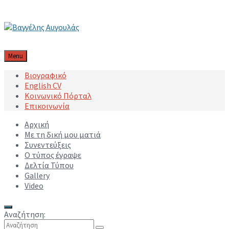
Μετάβαση στο περιεχόμενο
Μετάβαση στην κύρια πλοήγηση
Μετάβαση στο υποσέλιδο
Menu
Βιογραφικό
English CV
Κοινωνικό Πόρταλ
Επικοινωνία
Αρχική
Με τη δική μου ματιά
Συνεντεύξεις
Ο τύπος έγραψε
Δελτία Τύπου
Gallery
Video
Αναζήτηση: