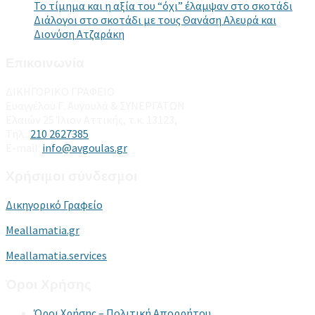
Το τίμημα και η αξία του “όχι” έλαμψαν στο σκοτάδι
Διάλογοι στο σκοτάδι με τους Θανάση Αλευρά και
Διονύση Ατζαράκη
Επικοινωνία
ΔΙΚΗΓΟΡΙΚΟ ΓΡΑΦΕΙΟ
Ευαγγέλου Γ. Αυγουλά & ΣΥΝΕΡΓΑΤΩΝ
Ελαιών 25 Ίλιον Αττικής, τ.κ. 13123,
Τηλ.:
210 2627385
E-mail:
info@avgoulas.gr
Χρήσιμοι σύνδεσμοι
Δικηγορικό Γραφείο
Meallamatia.gr
Meallamatia.services
Όροι Χρήσης
Όροι Χρήσης – Πολιτική Απορρήτου