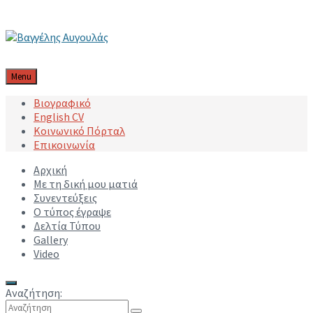
Μετάβαση στο περιεχόμενο
Μετάβαση στην κύρια πλοήγηση
Μετάβαση στο υποσέλιδο
Menu
Βιογραφικό
English CV
Κοινωνικό Πόρταλ
Επικοινωνία
Αρχική
Με τη δική μου ματιά
Συνεντεύξεις
Ο τύπος έγραψε
Δελτία Τύπου
Gallery
Video
Αναζήτηση: